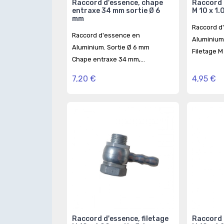
de coudé
Raccord d'essence, chape
Raccord 
Ø 6.4 mm
entraxe 34 mm sortie Ø 6
M 10 x 1.
mm
 coudé "CPC"
Raccord d
Raccord d'essence en
blocage. Sortie
Aluminium.
Aluminium. Sortie Ø 6 mm
Filetage M 
Chape entraxe 34 mm,...
7,20 €
4,95 €
Raccord d'essence, filetage
Raccord 