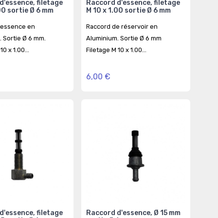
d'essence, filetage
Raccord d'essence, filetage
Racc
00 sortie Ø 6 mm
M 10 x 1.00 sortie Ø 6 mm
sort
'essence en
Raccord de réservoir en
Racc
 Sortie Ø 6 mm.
Aluminium. Sortie Ø 6 mm
Emma
10 x 1.00...
Filetage M 10 x 1.00...
Haute
6,00 €
4,2
d'essence, filetage
Raccord d'essence, Ø 15 mm
Racc