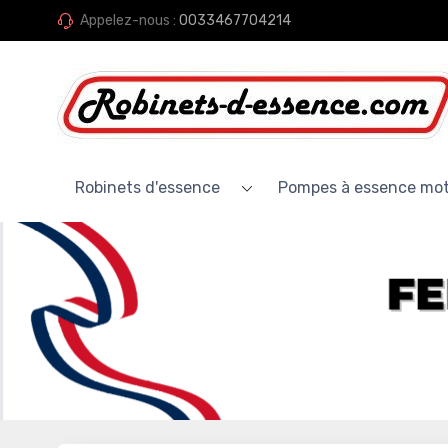
Appelez-nous :
0033467704214
Robinets d'essence
Pompes à essence mo