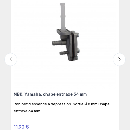
MBK, Yamaha, chape entraxe 34 mm
Hon
Robinet d'essence à dépression. Sortie Ø 8 mm Chape
Robi
entraxe 34 mm...
16 x 
11,90 €
19,